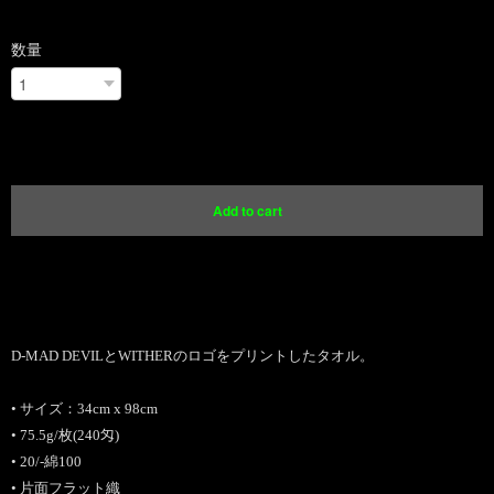
数量
International shipping available
Add to cart
日本国内にお住まいの方向け
D-MAD DEVILとWITHERのロゴをプリントしたタオル。
• サイズ：34cm х 98cm
• 75.5g/枚(240匁)
• 20/-綿100
• 片面フラット織