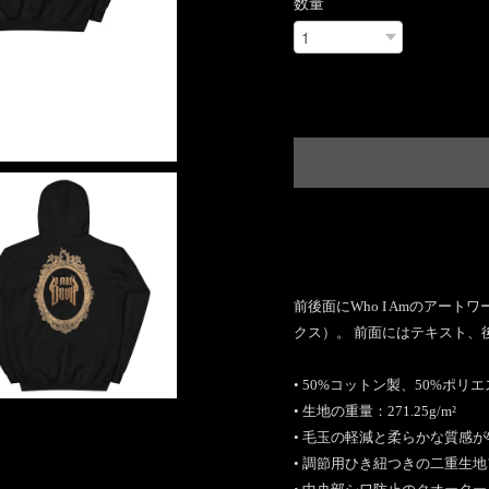
数量
Internat
日本国
前後面にWho I Amのアー
クス）。 前面にはテキスト、後面
• 50%コットン製、50%ポリ
• 生地の重量：271.25g/m²
• 毛玉の軽減と柔らかな質感
• 調節用ひき紐つきの二重生