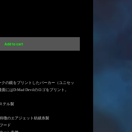
ional shipping available
Add to cart
内にお住まいの方向け
トワークの鏡をプリントしたパーカー（ユニセッ
にはD-Mad Devilのロゴをプリント。
エステル製
が特徴のエアジェット紡績糸製
地フード