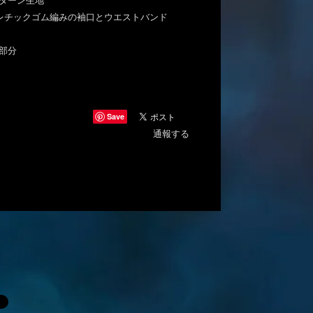
ーターン生地
アスレチックゴム編みの袖口とウエストバンド
丈部分
Save
通報する