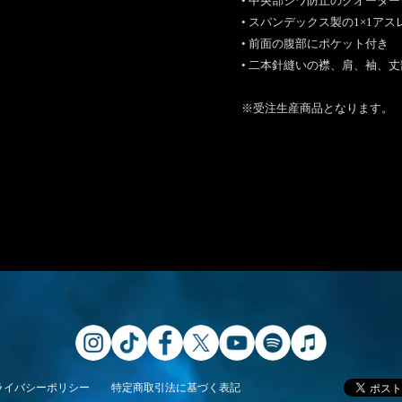
• 中央部シワ防止のクオータ
• スパンデックス製の1×1
• 前面の腹部にポケット付き
• 二本針縫いの襟、肩、袖、
※受注生産商品となります。
ライバシーポリシー
特定商取引法に基づく表記