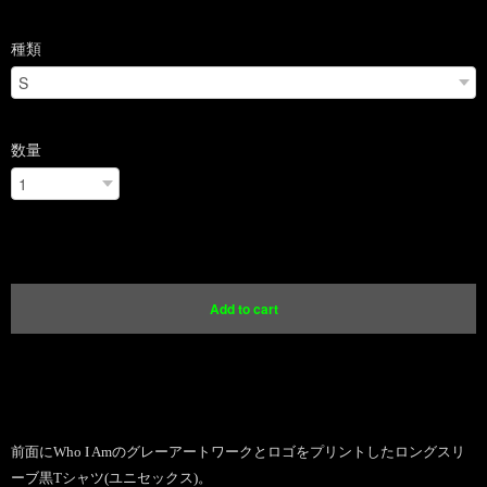
種類
数量
International shipping available
Add to cart
日本国内にお住まいの方向け
前面にWho I Amのグレーアートワークとロゴをプリントしたロングスリ
ーブ黒Tシャツ(ユニセックス)。