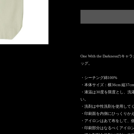
Internat
日本国
One With the Darkn
ッグ。
・シーチング綿100%
・本体サイズ：横36cm 縦37cm 
・液温は30度を限度とし、洗
い。
・洗剤は中性洗剤を使用して
・印刷面を内側にひっくりか
・アイロンはあて布をして、低
・印刷部分はなるべくアイロ