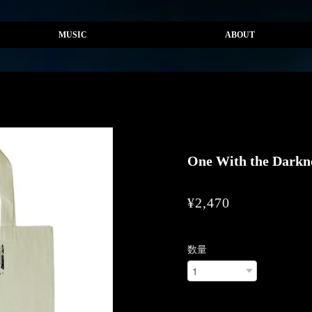
MUSIC
ABOUT
One With the 
¥2,470
数量