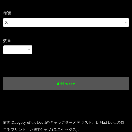
種類
数量
International shipping available
Add to cart
日本国内にお住まいの方向け
前面にLegacy of the Devilのキャラクターとテキスト、D-Mad Devilのロ
ゴをプリントした黒Tシャツ (ユニセックス)。